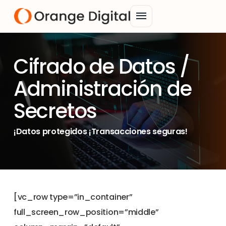
menu
Cifrado de Datos /
Administración de
Secretos
¡Datos protegidos ¡Transacciones seguras!
[vc_row type=”in_container”
full_screen_row_position=”middle”