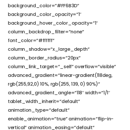
background_color=”#FF6B3D”
background_color_opacity=”1″
background_hover_color_opacity=”1″
column_backdrop_filter=”none”
font_color=”#ffffff”
column_shadow=”x_large_depth”
column_border_radius=”20px”
column_link_target=”_self” overflow=”visible”
advanced_gradient=”linear-gradient(118deg,
rgb(255,92,0) 10%, rgb(255, 139, 0) 90%)”
advanced_gradient_angle=”118″ width=”1/1″
tablet_width_inherit=”default”
animation_type=”default”
enable_animation=”true” animation=”flip-in-
vertical” animation_easing=”default”